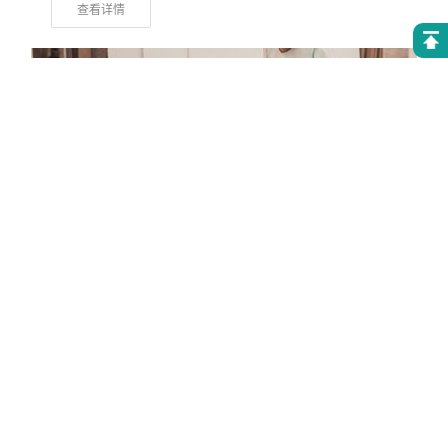
查看详情
木材加工要十分注重木料的选择
&emsp;&emsp;生活中使用的木料十分多，并且木质的
用品也是比较多的，但是又时候我们使用的木制品存在
着这样一种现象，例如沙发，在使用一段时间后，由于
可能会遇到水，所以使用一段时间后木材就发生了变
形。&emsp;&emsp;为了防止木材的变形，就要求北京